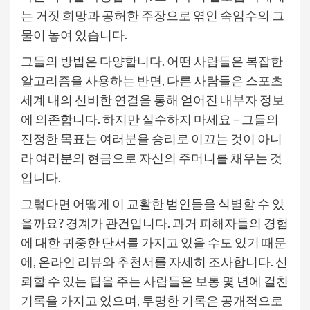
는 거짓 희망과 공허한 주장으로 엮인 속임수의 그
물이 놓여 있습니다.
그들의 방법은 다양합니다. 어떤 사람들은 복잡한
알고리즘을 사용하는 반면, 다른 사람들은 스포츠
세계 내의 신비한 연결을 통해 얻어진 내부자 정보
에 의존합니다. 하지만 실수하지 마세요 – 그들의
진정한 목표는 여러분을 승리로 이끄는 것이 아니
라 여러분의 현금으로 자신의 주머니를 채우는 것
입니다.
그렇다면 어떻게 이 교활한 범인들을 식별할 수 있
을까요? 경계가 관건입니다. 과거 피해자들의 경험
에 대한 귀중한 단서를 가지고 있을 수도 있기 때문
에, 온라인 리뷰와 추천서를 자세히 조사합니다. 신
뢰할 수 있는 팁을 주는 사람들은 보통 몇 년에 걸친
기록을 가지고 있으며, 투명한 기록은 공개적으로