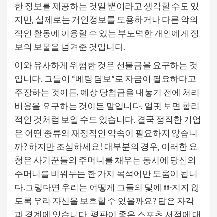
한 정보를 제공하는 것일 뿐이라고 생각할 수도 있
지만, 실제로는 개인정보를 도용하거나 다른 악의
적인 활동에 이용할 수 있는 부도덕한 개인에게 정
보의 보물을 넘겨준 것입니다.
이와 유사하게 위험한 것은 선불금을 요구하는 것
입니다. 그들이 “베팅 담보”로 자금이 필요하다고
주장하는 것이든, 예상 당첨금을 내놓기 전에 처리
비용을 요구하는 것이든 말입니다. 얼핏 보면 합리
적인 것처럼 보일 수도 있습니다. 결국 정직한 기업
은 어떤 종류의 재정적인 약속이 필요하지 않습니
까? 하지만 조심하세요! 대부분의 경우, 이러한 요
청은 사기꾼들의 주머니를 채우는 동시에 당신의
주머니를 비워두는 한 가지 목적에만 도움이 됩니
다.그렇다면 우리는 어떻게 그들의 덫에 빠지지 않
도록 우리 자신을 보호할 수 있을까요? 답은 자각
과 경계에 있습니다. 평판이 좋은 스포츠 서적에 대