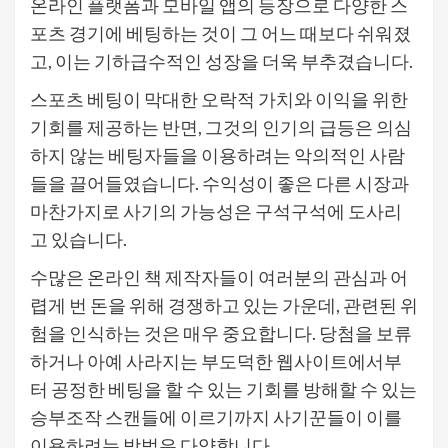
온라인 플랫폼과 모바일 앱의 등장으로 다양한 스
포츠 경기에 베팅하는 것이 그 어느 때보다 쉬워졌
고, 이는 기하급수적인 성장을 더욱 부추겼습니다.
스포츠 베팅이 막대한 오락적 가치와 이익을 위한
기회를 제공하는 반면, 그것의 인기의 급등은 의심
하지 않는 베팅자들을 이용하려는 악의적인 사람
들을 끌어들였습니다. 수익성이 좋은 다른 시장과
마찬가지로 사기의 가능성은 구석구석에 도사리
고 있습니다.
수많은 온라인 책 제작자들이 여러분의 관심과 어
렵게 번 돈을 위해 경쟁하고 있는 가운데, 관련된 위
험을 인식하는 것은 매우 중요합니다. 당첨을 보류
하거나 아예 사라지는 부도덕한 웹사이트에서부
터 공정한 베팅을 할 수 있는 기회를 방해할 수 있는
승부조작 스캔들에 이르기까지 사기꾼들이 이를
이용하려는 방법은 다양합니다.