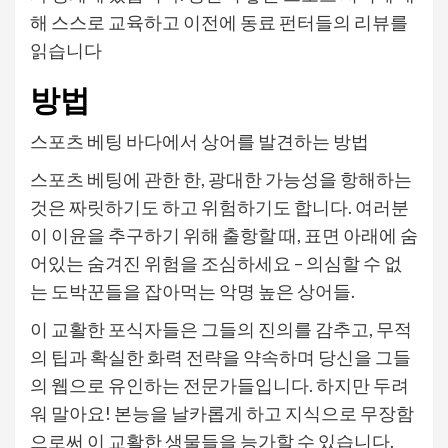
해 스스로 교육하고 이전에 동료 펀터들의 리뷰를
읽습니다
방법
스포츠 베팅 바다에서 상어를 발견하는 방법
스포츠 베팅에 관한 한, 광대한 가능성을 항해하는
것은 짜릿하기도 하고 위험하기도 합니다. 여러분
이 이윤을 추구하기 위해 출항할 때, 표면 아래에 숨
어있는 숨겨진 위험을 조심하세요 – 의심할 수 없
는 도박꾼들을 잡아먹는 악명 높은 상어들.
이 교활한 포식자들은 그들의 진의를 감추고, 무적
의 팁과 확실한 화력 전략을 약속하며 당신을 그들
의 웹으로 유인하는 전문가들입니다. 하지만 두려
워 말아요! 본능을 날카롭게 하고 지식으로 무장함
으로써 이 교활한 생물들을 능가할 수 있습니다.