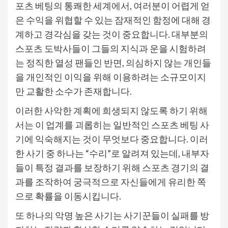
포츠 베팅의 통쾌한 세계에서, 여러분이 어렵게 얻
은 수익을 위협할 수 있는 잠재적인 함정에 대해 경
계하고 경각심을 갖는 것이 중요합니다. 대부분의
스포츠 도박사들이 그들의 지식과 운을 시험하려
는 정직한 열성 팬들인 반면, 의심하지 않는 개인들
을 개인적인 이익을 위해 이용하려는 소규모이지
만 교활한 소수가 존재합니다.
이러한 사악한 계획에 희생되지 않도록 하기 위해
서는 이 업계를 괴롭히는 일반적인 스포츠 베팅 사
기에 익숙해지는 것이 무엇보다 중요합니다. 이러
한 사기 중 하나는 “수리”로 알려져 있는데, 내부자
들이 특정 결과를 보장하기 위해 스포츠 경기의 결
과를 조작하여 궁극적으로 자신들에게 유리한 쪽
으로 확률을 이동시킵니다.
또 하나의 악명 높은 사기는 사기꾼들이 실패를 방