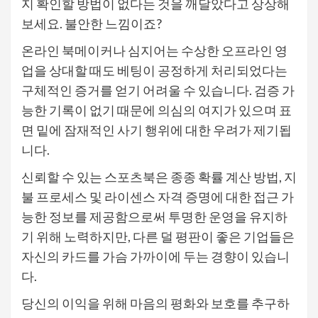
지 확인할 방법이 없다는 것을 깨달았다고 상상해
보세요. 불안한 느낌이죠?
온라인 북메이커나 심지어는 수상한 오프라인 영
업을 상대할 때도 베팅이 공정하게 처리되었다는
구체적인 증거를 얻기 어려울 수 있습니다. 검증 가
능한 기록이 없기 때문에 의심의 여지가 있으며 표
면 밑에 잠재적인 사기 행위에 대한 우려가 제기됩
니다.
신뢰할 수 있는 스포츠북은 종종 확률 계산 방법, 지
불 프로세스 및 라이센스 자격 증명에 대한 접근 가
능한 정보를 제공함으로써 투명한 운영을 유지하
기 위해 노력하지만, 다른 덜 평판이 좋은 기업들은
자신의 카드를 가슴 가까이에 두는 경향이 있습니
다.
당신의 이익을 위해 마음의 평화와 보호를 추구하