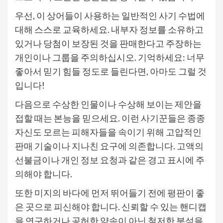
우선, 이 상어들이 사용하는 일반적인 사기 수법에
대해 스스로 교육하세요. 내부자 정보를 소유하고
있거나 당첨이 보장된 것을 판매한다고 주장하는
개인이나 그룹을 주의하십시오. 기억하세요: 너무
좋아서 믿기 힘들 정도로 들린다면, 아마도 그럴 것
입니다!
다음으로 수상한 인물이나 수상해 보이는 제안을
접할 때는 본능을 믿으세요. 이런 사기꾼들은 종종
자신도 모르는 피해자들을 속이기 위해 고압적인
판매 기술이나 지나친 요구에 의존합니다. 고액의
선불금이나 개인 정보 요청과 같은 경고 표시에 주
의해야 합니다.
또한 미지의 바다에 먼저 뛰어들기 전에 평판이 좋
은 곳으로 피신해야 합니다. 신뢰할 수 있는 핸디캡
을 연구하거나 공허한 약속이 아닌 철저한 분석을